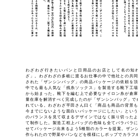
わざわざ行きたいパンと日用品のお店として名の知
ざ」。わざわざの多岐に渡るお仕事の中で他社との共
された「ザンシンバッグ」の商品パッケージの依頼を
中でも最も人気な「残糸ソックス」を製造する靴下工
から始まった。靴下を編む上で必要なナイロン糸が倉
量在庫を解消すべく完成したのが「ザンシンバッグ」で余
れている。わざわざ平田さん曰く「商品も商品の背景
今までにないような面白いパッケージにしたい」とい
のバランスを見て収まるデザインではなく振り切った
て制作した。製造工程上バッグの色味も全てバラバラ
せてパッケージ出来るよう5種類のカラーを提案。ザン
作られたので野菜やパンなどを模様にしポップでカラフ