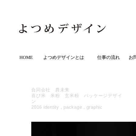
HOME
よつめデザインとは
仕事の流れ
お
合同会社 農未来
​喜び米 米粉 玄米粉 パッケージデザイ
ン
2016 identity , package , graphic