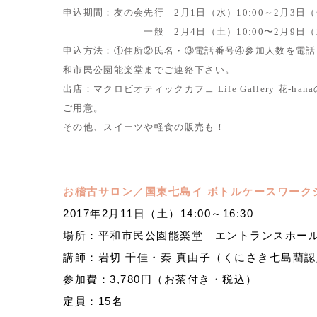
申込期間：友の会先行 2月1日（水）10:00～2月3日（金
一般 2月4日（土）10:00〜2月9日（木）
申込方法：①住所②氏名・③電話番号④参加人数を電話・F
和市民公園能楽堂までご連絡下さい。
出店：マクロビオティックカフェ Life Gallery 花-h
ご用意。
その他、スイーツや軽食の販売も！
お稽古サロン／国東七島イ ボトルケースワーク
2017年2月11日（土）14:00～16:30
場所：平和市民公園能楽堂 エントランスホー
講師：岩切 千佳・秦 真由子（くにさき七島藺
参加費：3,780円（お茶付き・税込）
定員：15名