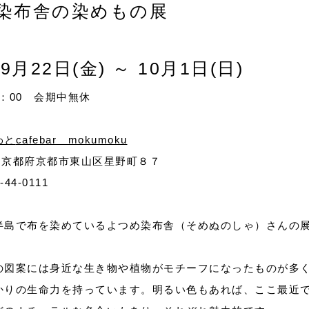
​染布舎の染めもの展
年
9月22日(金) ～ 10
月1日(日)
：00 会期中無休
わと
cafebar mokumoku
853 京都府京都市東山区星野町８７
44-0111
半島で布を染めているよつめ染布舎（そめぬのしゃ）さんの
の図案には身近な生き物や植物がモチーフになったものが多
かりの生命力を持っています。明るい色もあれば、ここ最近